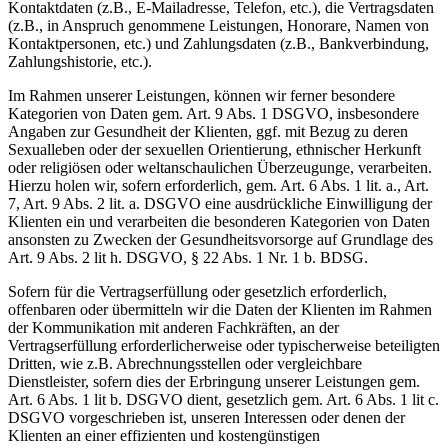
Kontaktdaten (z.B., E-Mailadresse, Telefon, etc.), die Vertragsdaten
(z.B., in Anspruch genommene Leistungen, Honorare, Namen von
Kontaktpersonen, etc.) und Zahlungsdaten (z.B., Bankverbindung,
Zahlungshistorie, etc.).
Im Rahmen unserer Leistungen, können wir ferner besondere
Kategorien von Daten gem. Art. 9 Abs. 1 DSGVO, insbesondere
Angaben zur Gesundheit der Klienten, ggf. mit Bezug zu deren
Sexualleben oder der sexuellen Orientierung, ethnischer Herkunft
oder religiösen oder weltanschaulichen Überzeugunge, verarbeiten.
Hierzu holen wir, sofern erforderlich, gem. Art. 6 Abs. 1 lit. a., Art.
7, Art. 9 Abs. 2 lit. a. DSGVO eine ausdrückliche Einwilligung der
Klienten ein und verarbeiten die besonderen Kategorien von Daten
ansonsten zu Zwecken der Gesundheitsvorsorge auf Grundlage des
Art. 9 Abs. 2 lit h. DSGVO, § 22 Abs. 1 Nr. 1 b. BDSG.
Sofern für die Vertragserfüllung oder gesetzlich erforderlich,
offenbaren oder übermitteln wir die Daten der Klienten im Rahmen
der Kommunikation mit anderen Fachkräften, an der
Vertragserfüllung erforderlicherweise oder typischerweise beteiligten
Dritten, wie z.B. Abrechnungsstellen oder vergleichbare
Dienstleister, sofern dies der Erbringung unserer Leistungen gem.
Art. 6 Abs. 1 lit b. DSGVO dient, gesetzlich gem. Art. 6 Abs. 1 lit c.
DSGVO vorgeschrieben ist, unseren Interessen oder denen der
Klienten an einer effizienten und kostengünstigen